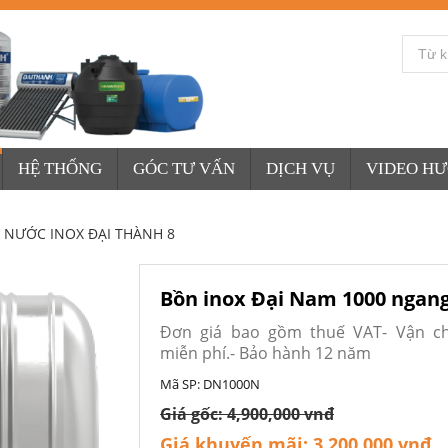
HỆ THỐNG
GÓC TƯ VẤN
DỊCH VỤ
VIDEO H
 NƯỚC INOX ĐẠI THÀNH 8
Bồn inox Đại Nam 1000 ngan
Đơn giá bao gồm thuế VAT- Vận c
miễn phí.- Bảo hành 12 năm
Mã SP:
DN1000N
Giá gốc:
4,900,000 vnđ
Giá khuyến mãi:
3,200,000 vnđ