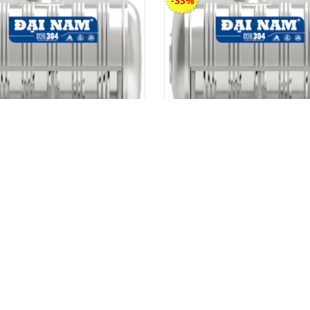
-33%
inox Đại Nam 1500 ngang
Bồn inox Đại Nam 700 n
7,400,000 vnđ
3,650,000 vnđ
4,850,000 vnđ
2,450,000 vnđ
-40%