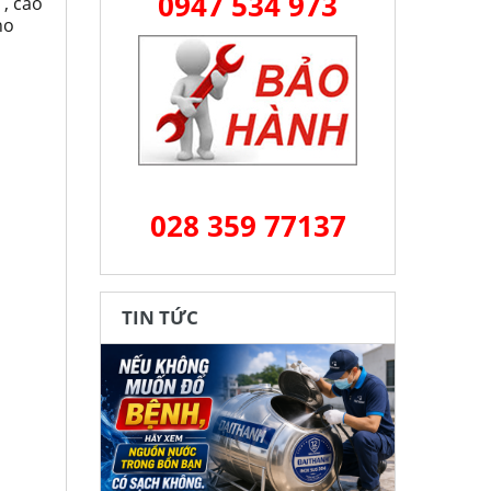
0947 534 973
 , cao
ho
028 359 77137
TIN TỨC