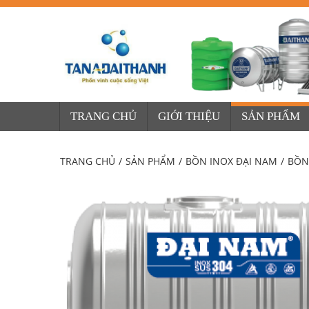
TRANG CHỦ
GIỚI THIỆU
SẢN PHẨM
TRANG CHỦ
/
SẢN PHẨM
/
BỒN INOX ĐẠI NAM
/
BỒN