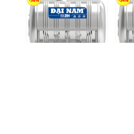
-36%
-34%
Bồn inox Đại Nam 2000 ngang
Bồn 
9,700,000 vnđ
6,250,000 vnđ
-26%
-40%