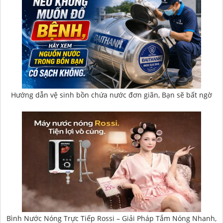
Hướng dẫn vệ sinh bồn chứa nước đơn giãn, Bạn sẽ bất ngờ
Bình Nước Nóng Trực Tiếp Rossi – Giải Pháp Tắm Nóng Nhanh,