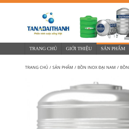
TRANG CHỦ
GIỚI THIỆU
SẢN PHẨM
TRANG CHỦ
/
SẢN PHẨM
/
BỒN INOX ĐẠI NAM
/
BỒN