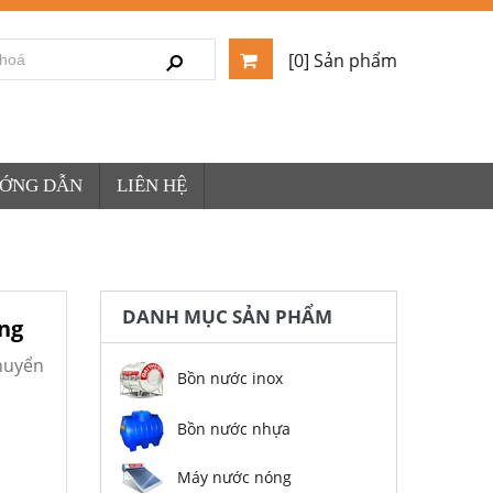
[0] Sản phẩm
ƯỚNG DẪN
LIÊN HỆ
DANH MỤC SẢN PHẨM
ứng
huyển
Bồn nước inox
Bồn nước nhựa
Máy nước nóng