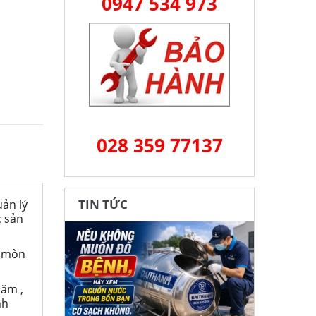
0947 534 973
028 359 77137
TIN TỨC
ản lý
c sản
n mòn
năm ,
nh