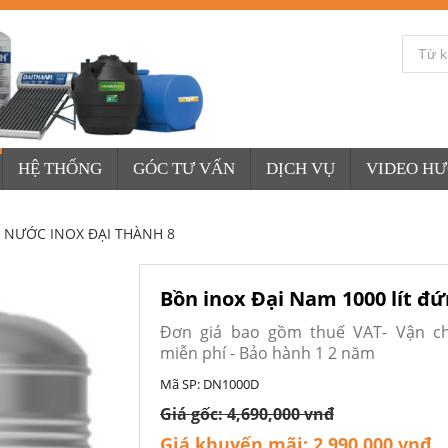
HỆ THỐNG
GÓC TƯ VẤN
DỊCH VỤ
VIDEO H
 NƯỚC INOX ĐẠI THÀNH 8
Bồn inox Đại Nam 1000 lít đ
Đơn giá bao gồm thuế VAT- Vận c
miễn phí - Bảo hành 1 2 năm
Mã SP:
DN1000D
Giá gốc:
4,690,000 vnđ
Giá khuyến mãi:
2,990,000 vnđ