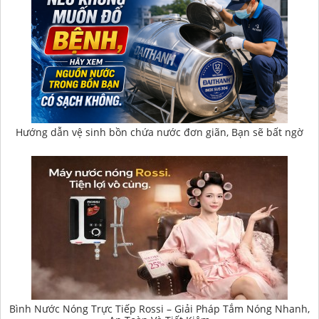
Hướng dẫn vệ sinh bồn chứa nước đơn giãn, Bạn sẽ bất ngờ
Bình Nước Nóng Trực Tiếp Rossi – Giải Pháp Tắm Nóng Nhanh,