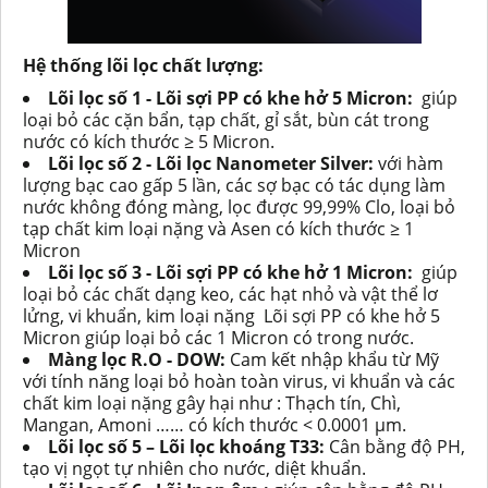
Hệ thống lõi lọc chất lượng:
Lõi lọc số 1 - Lõi sợi PP có khe hở 5 Micron:
giúp
loại bỏ các cặn bẩn, tạp chất, gỉ sắt, bùn cát trong
nước có kích thước ≥ 5 Micron.
Lõi lọc số 2 - Lõi lọc Nanometer Silver:
với hàm
lượng bạc cao gấp 5 lần, các sợ bạc có tác dụng làm
nước không đóng màng, lọc được 99,99% Clo, loại bỏ
tạp chất kim loại nặng và Asen có kích thước ≥ 1
Micron
Lõi lọc số 3 - Lõi sợi PP có khe hở 1 Micron:
giúp
loại bỏ các chất dạng keo, các hạt nhỏ và vật thể lơ
lửng, vi khuẩn, kim loại nặng Lõi sợi PP có khe hở 5
Micron giúp loại bỏ các 1 Micron có trong nước.
Màng lọc R.O - DOW:
Cam kết nhập khẩu từ Mỹ
với tính năng loại bỏ hoàn toàn virus, vi khuẩn và các
chất kim loại nặng gây hại như : Thạch tín, Chì,
Mangan, Amoni …… có kích thước < 0.0001 µm.
Lõi lọc số 5 – Lõi lọc khoáng T33:
Cân bằng độ PH,
tạo vị ngọt tự nhiên cho nước, diệt khuẩn.