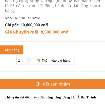
bảo độ cứng, vững và chịu lực tốt. ✔️ Bảo hành điện
tử 05 năm – cam kết đồng hành lâu dài cùng khách
hàng.
Mã SP:
NL150LF70Classic
Giá gốc:
10,600,000 vnđ
Giá khuyến mãi:
8,500,000 vnđ
Còn hàng
+
Thêm vào giỏ hàng
-
Chi tiết sản phẩm
Thông tin chi tiết máy nước nóng năng lượng Tân Á Đại Thành