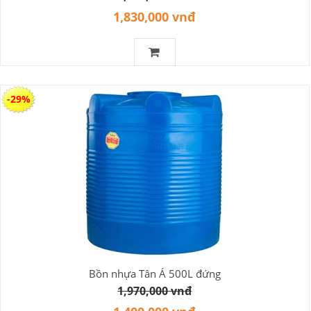
1,830,000 vnđ
-29%
Bồn nhựa Tân Á 500L đứng
1,970,000 vnđ