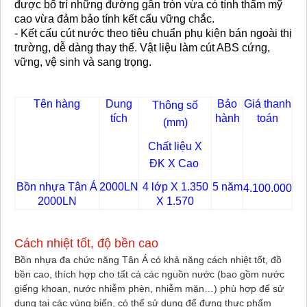
được bố trí những đường gân tròn vừa có tính thẩm mỹ
cao vừa đảm bảo tính kết cấu vững chắc.
- Kết cấu cút nước theo tiêu chuẩn phụ kiện bán ngoài thị
trường, dễ dàng thay thế. Vật liệu làm cút ABS cứng,
vững, vệ sinh và sang trọng.
Tên hàng
Dung
Bảo
Giá thanh
Thông số
tích
hành
toán
(mm)
Chất liệu X
ĐK X Cao
Bồn nhựa Tân Á
2000LN
4 lớp X 1.350
5 năm
4.100.000
2000LN
X 1.570
Cách nhiệt tốt, độ bền cao
Bồn nhựa đa chức năng Tân Á có khả năng cách nhiệt tốt, đồ
bền cao, thích hợp cho tất cả các nguồn nước (bao gồm nước
giếng khoan, nước nhiễm phèn, nhiễm mặn…) phù hợp để sử
dụng tại các vùng biển, có thể sử dụng để đựng thực phẩm