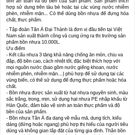
tính an toàn và độ bền của sản phẩm. Sản phẩm thích
hợp sử dung trên tàu bè hoặc tại các vùng nước nhiễm
phèn, nhiễm mặn... Có thể dùng bồn nhựa để đựng hóa
chất, thực phẩm.
- Tập đoàn Tân Á Đại Thành là đơn vị đầu tiên tại Việt
Nam sản xuất thành công và cung ứng ra thị trường sản
phẩm bồn nhựa 10.000L.
Ưu điểm
- Kết cấu nhựa 3 tăng khả năng chống ăn mòn, chịu va
đập, độ bền cao, cách nhiệt tốt, đặc biệt thích hợp với
mọi nguồn nước (bao gồm nước giếng khoan, nước
nhiễm phèn, nhiễm mặn…) phù hợp để sử dụng tại các
vùng biển, có thể sử dụng để đựng thực phẩm hoặc hóa
chất.
- Bồn nhựa được sản xuất từ hạt nhựa nguyên sinh, màu
sắc trắng, trong, mịn, sử dụng hạt nhựa PE nhập khẩu từ
Hàn Quốc, đảm bảo vệ sinh an toàn thực phẩm và độ
bền của sản phẩm.
- Bồn nhựa Tân Á đa dạng về mẫu mã, dung tích, kiểu
dáng (đứng hoặc ngang) phù hợp thị hiếu của người tiêu
dùng và không gian lắp đặt của từng gia đình. Thân bồn