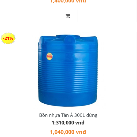
1,400,000 vnđ
-21%
Bồn nhựa Tân Á 300L đứng
1,310,000 vnđ
1,040,000 vnđ