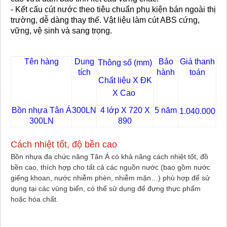
- Kết cấu cút nước theo tiêu chuẩn phụ kiện bán ngoài thị
trường, dễ dàng thay thế. Vật liệu làm cút ABS cứng,
vững, vệ sinh và sang trọng.
Tên hàng
Dung
Bảo
Giá thanh
Thông số (mm)
tích
hành
toán
Chất liệu X ĐK
X Cao
Bồn nhựa Tân Á
300LN
4 lớp X 720 X
5 năm
1.040.000
300LN
890
Cách nhiệt tốt, độ bền cao
Bồn nhựa đa chức năng Tân Á có khả năng cách nhiệt tốt, đồ
bền cao, thích hợp cho tất cả các nguồn nước (bao gồm nước
giếng khoan, nước nhiễm phèn, nhiễm mặn…) phù hợp để sử
dụng tại các vùng biển, có thể sử dụng để đựng thực phẩm
hoặc hóa chất.