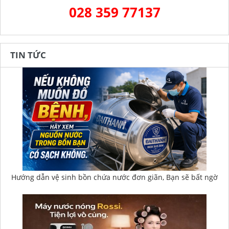
028 359 77137
TIN TỨC
Hướng dẫn vệ sinh bồn chứa nước đơn giãn, Bạn sẽ bất ngờ