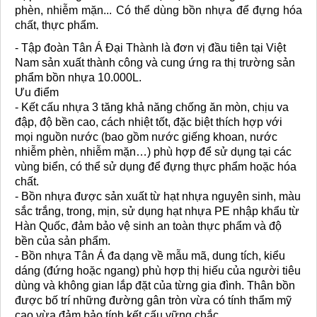
phèn, nhiễm mặn... Có thể dùng bồn nhựa để đựng hóa
chất, thực phẩm.
- Tập đoàn Tân Á Đại Thành là đơn vị đầu tiên tại Việt
Nam sản xuất thành công và cung ứng ra thị trường sản
phẩm bồn nhựa 10.000L.
Ưu điểm
- Kết cấu nhựa 3 tăng khả năng chống ăn mòn, chịu va
đập, độ bền cao, cách nhiệt tốt, đặc biệt thích hợp với
mọi nguồn nước (bao gồm nước giếng khoan, nước
nhiễm phèn, nhiễm mặn…) phù hợp để sử dụng tại các
vùng biển, có thể sử dụng để đựng thực phẩm hoặc hóa
chất.
- Bồn nhựa được sản xuất từ hạt nhựa nguyên sinh, màu
sắc trắng, trong, mịn, sử dụng hạt nhựa PE nhập khẩu từ
Hàn Quốc, đảm bảo vệ sinh an toàn thực phẩm và độ
bền của sản phẩm.
- Bồn nhựa Tân Á đa dạng về mẫu mã, dung tích, kiểu
dáng (đứng hoặc ngang) phù hợp thị hiếu của người tiêu
dùng và không gian lắp đặt của từng gia đình. Thân bồn
được bố trí những đường gân tròn vừa có tính thẩm mỹ
cao vừa đảm bảo tính kết cấu vững chắc.