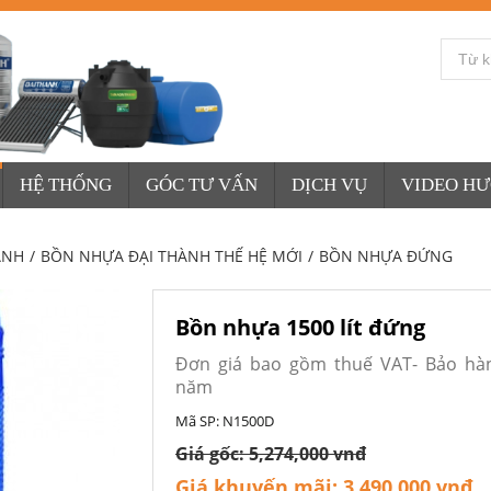
HỆ THỐNG
GÓC TƯ VẤN
DỊCH VỤ
VIDEO H
ÀNH
/
BỒN NHỰA ĐẠI THÀNH THẾ HỆ MỚI
/
BỒN NHỰA ĐỨNG
Bồn nhựa 1500 lít đứng
Đơn giá bao gồm thuế VAT- Bảo hà
năm
Mã SP:
N1500D
Giá gốc:
5,274,000 vnđ
Giá khuyến mãi:
3,490,000 vnđ