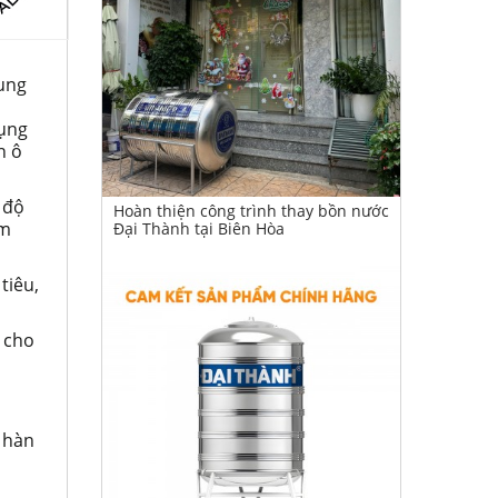
hung
dụng
n ô
 độ
Hoàn thiện công trình thay bồn nước
ảm
Đại Thành tại Biên Hòa
tiêu,
ý cho
 hàn