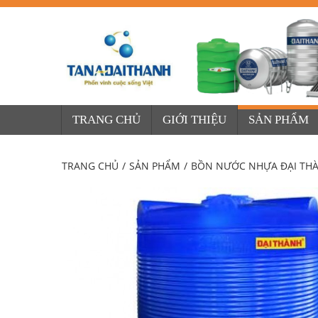
TRANG CHỦ
GIỚI THIỆU
SẢN PHẨM
TRANG CHỦ
/
SẢN PHẨM
/
BỒN NƯỚC NHỰA ĐẠI TH