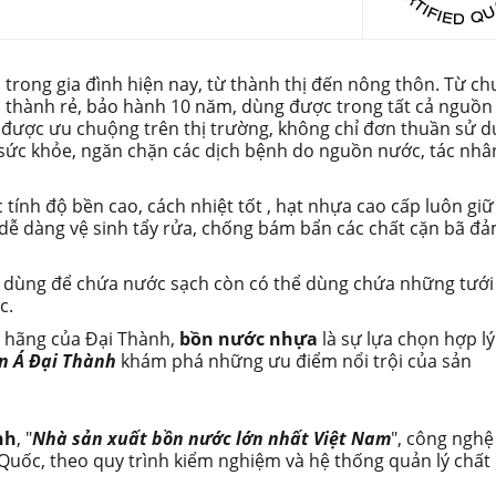
 trong gia đình hiện nay, từ thành thị đến nông thôn. Từ c
á thành rẻ, bảo hành 10 năm, dùng được trong tất cả nguồn
 được ưu chuộng trên thị trường, không chỉ đơn thuần sử 
ức khỏe, ngăn chặn các dịch bệnh do nguồn nước, tác nhâ
tính độ bền cao, cách nhiệt tốt , hạt nhựa cao cấp luôn giữ
ễ dàng vệ sinh tẩy rửa, chống bám bẩn các chất cặn bã đ
dùng để chứa nước sạch còn có thể dùng chứa những tưới 
c.
 hãng của Đại Thành,
bồn nước nhựa
là sự lựa chọn hợp l
n Á Đại Thành
khám phá những ưu điểm nổi trội của sản
nh
, "
Nhà sản xuất bồn nước lớn nhất Việt Nam
", công nghệ
 Quốc, theo quy trình kiểm nghiệm và hệ thống quản lý chất