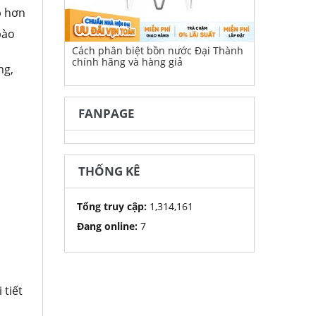
p hơn
bào
Cách phân biệt bồn nước Đại Thành
chính hãng và hàng giả
ng,
FANPAGE
THỐNG KÊ
Tổng truy cập:
1,314,161
Đang online:
7
 tiết