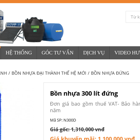
HỆ THỐNG
GÓC TƯ VẤN
DỊCH VỤ
VIDEO H
ÀNH
/
BỒN NHỰA ĐẠI THÀNH THẾ HỆ MỚI
/
BỒN NHỰA ĐỨNG
Bồn nhựa 300 lít đứng
Đơn giá bao gồm thuế VAT- Bảo hà
năm
Mã SP:
N300D
Giá gốc:
1,310,000 vnđ
Giá khuyến mãi:
1,100,000 vnđ