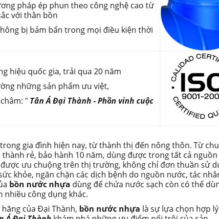
hương pháp ép phun theo công nghệ cao từ
ắc với thân bồn
không bị bảm bẩn trong mọi điều kiện thời
ng hiệu quốc gia, trải qua 20 năm
rường những sản phẩm ưu việt,
 châm: "
Tân Á Đại Thành - Phồn vinh cuộc
 trong gia đình hiện nay, từ thành thị đến nông thôn. Từ ch
á thành rẻ, bảo hành 10 năm, dùng được trong tất cả nguồn
 được ưu chuộng trên thị trường, không chỉ đơn thuần sử 
ức khỏe, ngăn chặn các dịch bệnh do nguồn nước, tác nhâ
của
bồn nước nhựa
dùng để chứa nước sạch còn có thể dù
n nhiều công dụng khác.
 hãng của Đại Thành,
bồn nước nhựa
là sự lựa chọn hợp l
n Á Đại Thành
khám phá những ưu điểm nổi trội của sản