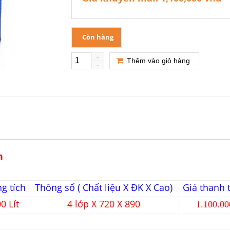
Còn hàng
+
Thêm vào giỏ hàng
-
nh
g tích
Thông số ( Chất liệu X ĐK X Cao)
Giá thanh 
0 Lít
4 lớp X 720 X 890
1.100.00