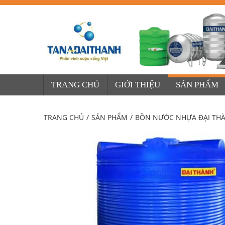
TRANG CHỦ
GIỚI THIỆU
SẢN PHẨM
TRANG CHỦ
/
SẢN PHẨM
/
BỒN NƯỚC NHỰA ĐẠI TH