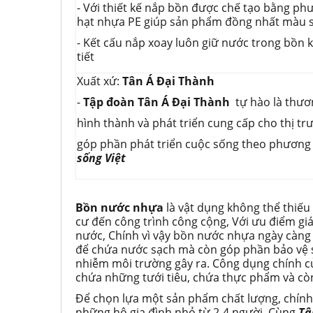
- Với thiết kế nắp bồn được chế tạo bằng p
hạt nhựa PE giúp sản phẩm đồng nhất màu s
- Kết cấu nắp xoay luôn giữ nước trong bồn 
tiết
Xuất xứ:
Tân Á Đại Thành
-
Tập đoàn Tân Á Đại Thành
tự hào là thươ
hình thành và phát triển cung cấp cho thị t
góp phần phát triển cuộc sống theo phương
sống Việt
Bồn nước nhựa
là vật dụng không thể thiếu
cư đến công trình công cộng, Với ưu điểm gi
nước, Chính vì vậy bồn nước nhựa ngày càng
để chứa nước sạch mà còn góp phần bảo vệ s
nhiễm môi trường gây ra. Công dụng chính 
chứa những tưới tiêu, chứa thực phẩm và cò
Để chọn lựa một sản phẩm chất lượng, chính
những hộ gia đình nhỏ từ 2-4 người. Cùng
Tâ